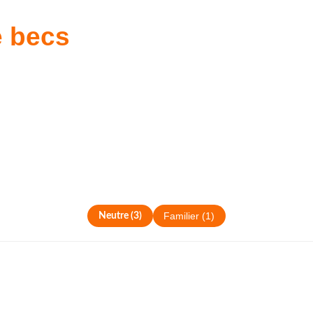
e becs
Neutre
(
3
)
Familier
(
1
)