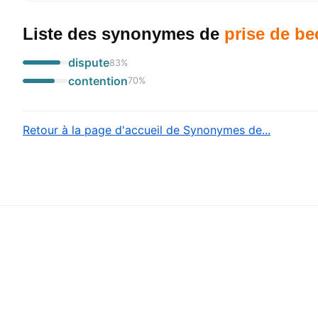
Liste des synonymes
de
prise de be
dispute
83
%
contention
70
%
Retour à la page d'accueil de Synonymes de...