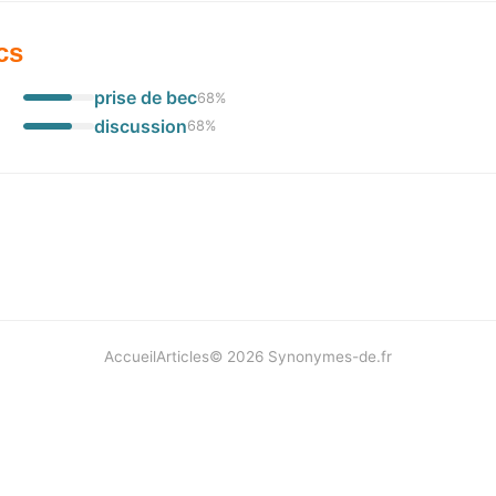
cs
prise de bec
68
%
discussion
68
%
Accueil
Articles
©
2026
Synonymes-de.fr