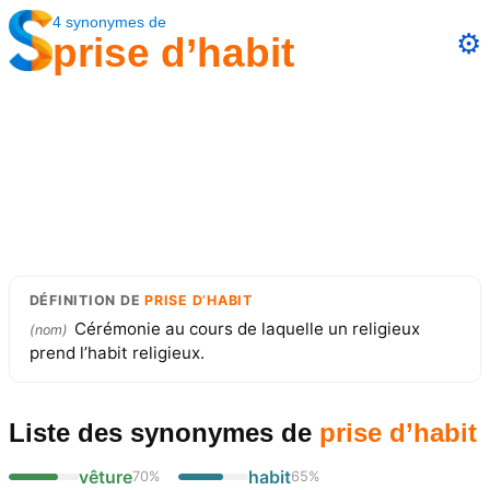
4
synonymes
de
⚙️
prise d’habit
DÉFINITION
DE
PRISE D’HABIT
Cérémonie au cours de laquelle un religieux
(
nom
)
prend l’habit religieux.
Liste des synonymes
de
prise d’habit
vêture
habit
70
%
65
%