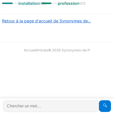
installation
profession
66
%
62
%
Retour à la page d'accueil de Synonymes de...
Accueil
Articles
©
2026
Synonymes-de.fr
🔍