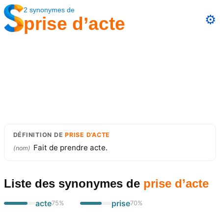
2
synonymes
de
⚙️
prise d’acte
DÉFINITION
DE
PRISE D’ACTE
Fait de prendre acte.
(
nom
)
Liste des synonymes
de
prise d’acte
acte
prise
75
%
70
%