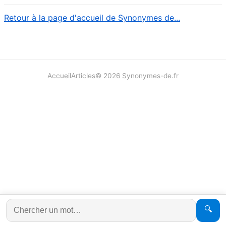
Retour à la page d'accueil de Synonymes de...
Accueil
Articles
©
2026
Synonymes-de.fr
🔍