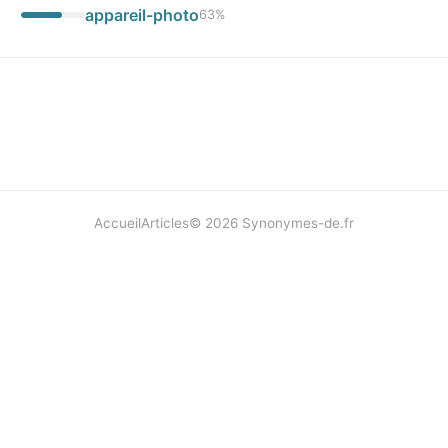
appareil-photo
63
%
Accueil
Articles
©
2026
Synonymes-de.fr