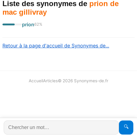
Liste des synonymes
de
prion de
mac gillivray
prion
62
%
Retour à la page d'accueil de Synonymes de...
Accueil
Articles
©
2026
Synonymes-de.fr
🔍