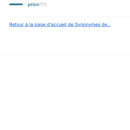
prion
72
%
Retour à la page d'accueil de Synonymes de...