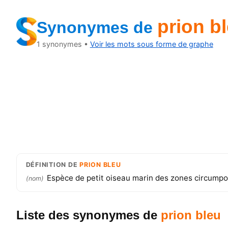
prion b
Synonymes
de
1
synonymes •
Voir les mots sous forme de graphe
DÉFINITION
DE
PRION BLEU
Espèce de petit oiseau marin des zones circumpolai
(
nom
)
Liste des synonymes
de
prion bleu