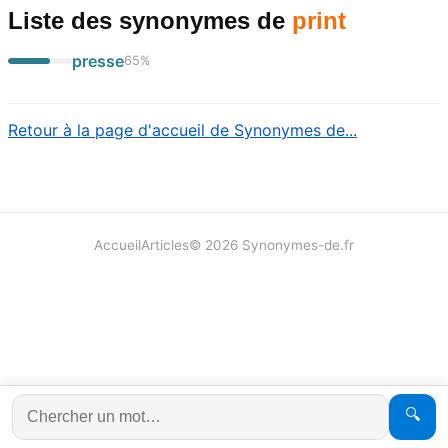
Liste des synonymes
de
print
presse
65
%
Retour à la page d'accueil de Synonymes de...
Accueil
Articles
©
2026
Synonymes-de.fr
🔍