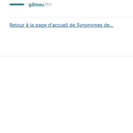
gâteau
76
%
Retour à la page d'accueil de Synonymes de...