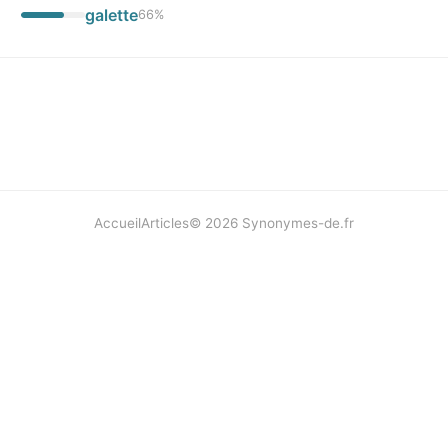
galette
66
%
Accueil
Articles
©
2026
Synonymes-de.fr