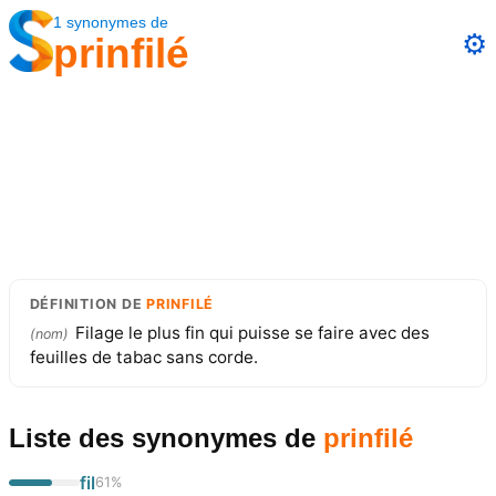
1
synonymes
de
⚙️
prinfilé
DÉFINITION
DE
PRINFILÉ
Filage le plus fin qui puisse se faire avec des
(
nom
)
feuilles de tabac sans corde.
Liste des synonymes
de
prinfilé
fil
61
%