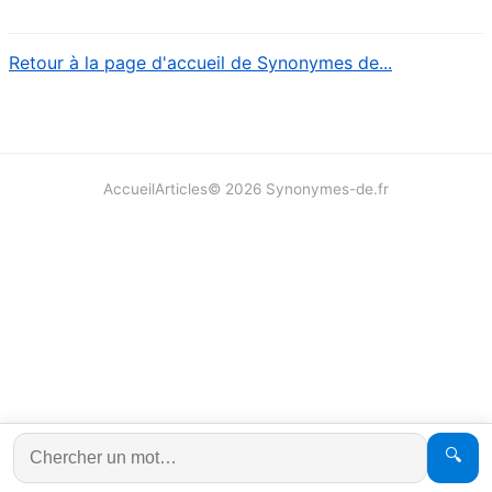
Retour à la page d'accueil de Synonymes de...
Accueil
Articles
©
2026
Synonymes-de.fr
🔍