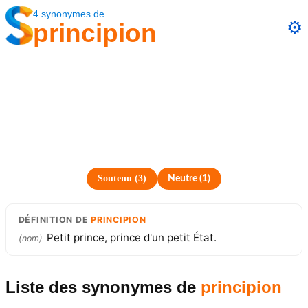
4
synonymes
de
⚙️
principion
Soutenu
(
3
)
Neutre
(
1
)
DÉFINITION
DE
PRINCIPION
Petit prince, prince d'un petit État.
(
nom
)
Liste des synonymes
de
principion