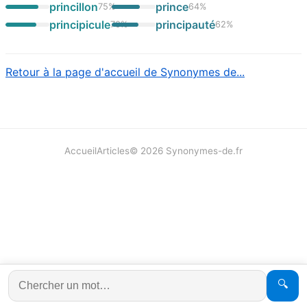
princillon
prince
75
%
64
%
principicule
principauté
70
%
62
%
Retour à la page d'accueil de Synonymes de...
Accueil
Articles
©
2026
Synonymes-de.fr
🔍