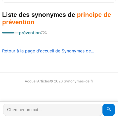
Liste des synonymes
de
principe de
prévention
prévention
70
%
Retour à la page d'accueil de Synonymes de...
Accueil
Articles
©
2026
Synonymes-de.fr
🔍