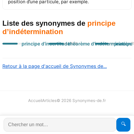
position d’une particule, par exemple.
Liste des synonymes
de
principe
d’indétermination
principe d’incertitude
théorème d’indétermination
principe
80
%
7
Retour à la page d'accueil de Synonymes de...
Accueil
Articles
©
2026
Synonymes-de.fr
🔍