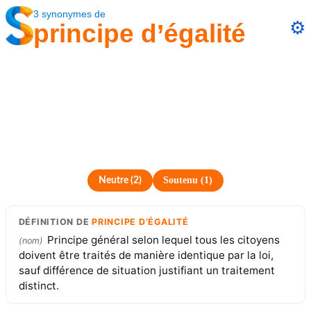
3
synonymes
de
⚙️
principe d’égalité
Soutenu
(
1
)
Neutre
(
2
)
DÉFINITION
DE
PRINCIPE D’ÉGALITÉ
Principe général selon lequel tous les citoyens
(
nom
)
doivent être traités de manière identique par la loi,
sauf différence de situation justifiant un traitement
distinct.