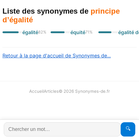
Liste des synonymes
de
principe
d’égalité
égalité
équité
égalité d
82
%
71
%
Retour à la page d'accueil de Synonymes de...
Accueil
Articles
©
2026
Synonymes-de.fr
🔍