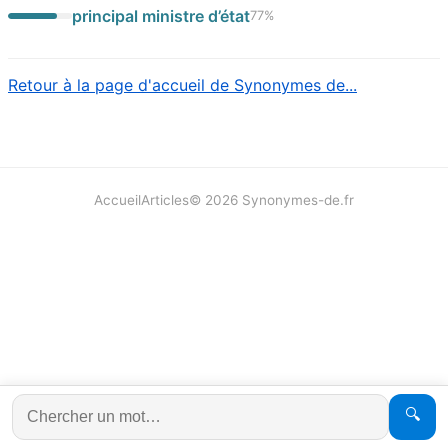
principal ministre d’état
77
%
Retour à la page d'accueil de Synonymes de...
Accueil
Articles
©
2026
Synonymes-de.fr
🔍