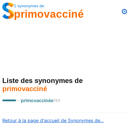
1
synonymes
de
⚙️
primovacciné
Liste des synonymes
de
primovacciné
primovaccinée
74
%
Retour à la page d'accueil de Synonymes de...