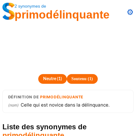
2
synonymes
de
⚙️
primodélinquante
Soutenu
(
1
)
Neutre
(
1
)
DÉFINITION
DE
PRIMODÉLINQUANTE
Celle qui est novice dans la délinquance.
(
nom
)
Liste des synonymes
de
primodélinquante