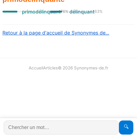
primodélinquant
délinquant
76
%
63
%
Retour à la page d'accueil de Synonymes de...
Accueil
Articles
©
2026
Synonymes-de.fr
🔍