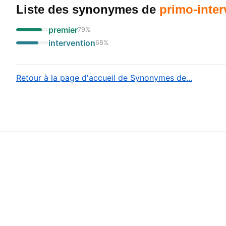
Liste des synonymes
de
primo-inter
premier
79
%
intervention
68
%
Retour à la page d'accueil de Synonymes de...