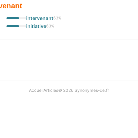
venant
intervenant
63
%
initiative
63
%
Accueil
Articles
©
2026
Synonymes-de.fr