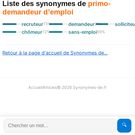
Liste des synonymes
de
primo-
demandeur d’emploi
recruteur
demandeur
sollicite
73
%
71
%
chômeur
sans-emploi
72
%
69
%
Retour à la page d'accueil de Synonymes de...
Accueil
Articles
©
2026
Synonymes-de.fr
🔍