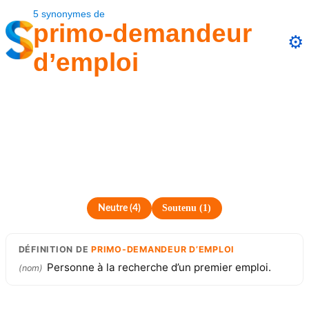
5
synonymes
de
primo-demandeur
⚙️
d’emploi
Soutenu
(
1
)
Neutre
(
4
)
DÉFINITION
DE
PRIMO-DEMANDEUR D’EMPLOI
Personne à la recherche d’un premier emploi.
(
nom
)