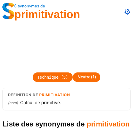
6
synonymes
de
⚙️
primitivation
Technique
(
5
)
Neutre
(
1
)
DÉFINITION
DE
PRIMITIVATION
Calcul de primitive.
(
nom
)
Liste des synonymes
de
primitivation