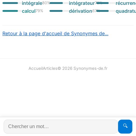
intégrale
intégrateur
récurren
80
%
70
%
calcul
dérivation
quadrat
79
%
67
%
Retour à la page d'accueil de Synonymes de...
Accueil
Articles
©
2026
Synonymes-de.fr
🔍