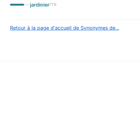
jardinier
71
%
Retour à la page d'accueil de Synonymes de...