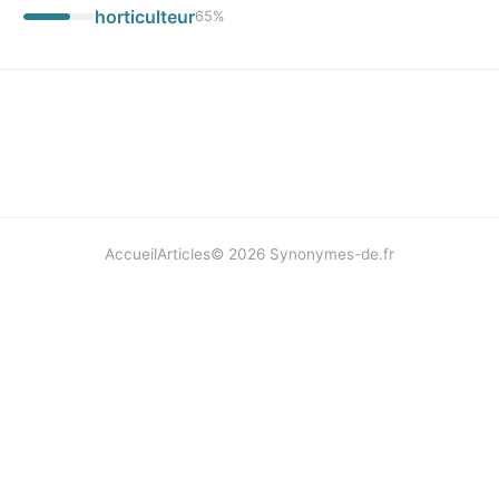
horticulteur
65
%
Accueil
Articles
©
2026
Synonymes-de.fr