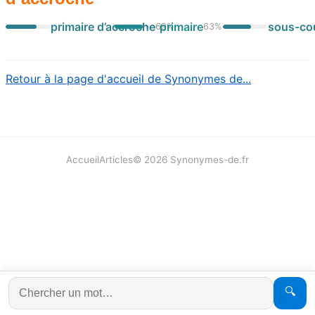
primaire d’accroche
primaire
sous-co
69
%
63
%
Retour à la page d'accueil de Synonymes de...
Accueil
Articles
©
2026
Synonymes-de.fr
🔍