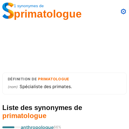
1
synonymes
de
⚙️
primatologue
DÉFINITION
DE
PRIMATOLOGUE
Spécialiste des primates.
(
nom
)
Liste des synonymes
de
primatologue
anthropologue
66
%