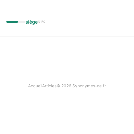
siège
61
%
Accueil
Articles
©
2026
Synonymes-de.fr