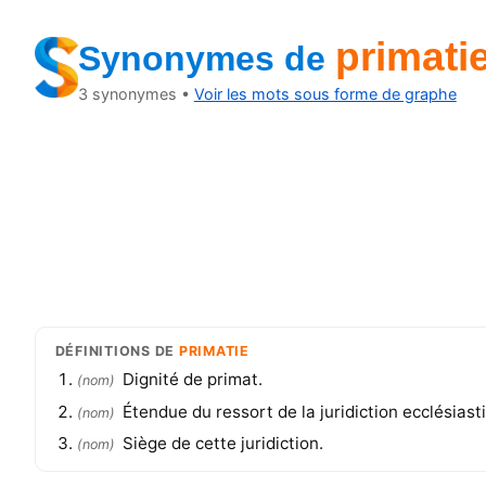
primati
Synonymes
de
3
synonymes •
Voir les mots sous forme de graphe
DÉFINITIONS
DE
PRIMATIE
Dignité de primat.
(
nom
)
Étendue du ressort de la juridiction ecclésiast
(
nom
)
Siège de cette juridiction.
(
nom
)