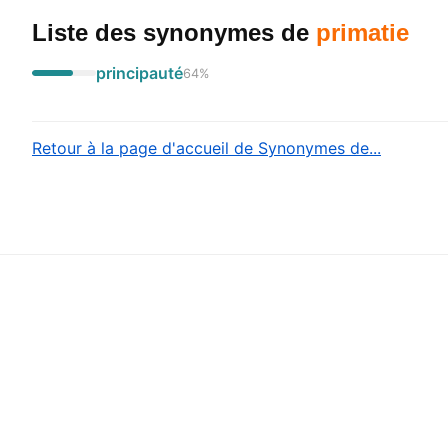
Liste des synonymes
de
primatie
principauté
64
%
Retour à la page d'accueil de Synonymes de...