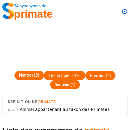
34
synonymes
de
⚙️
primate
Technique
(
10
)
Neutre
(
19
)
Familier
(
4
)
Soutenu
(
1
)
DÉFINITION
DE
PRIMATE
Animal appartenant au taxon des Primates
(
nom
)