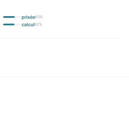
prisée
63
%
calcul
62
%