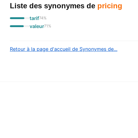
Liste des synonymes
de
pricing
tarif
74
%
valeur
71
%
Retour à la page d'accueil de Synonymes de...