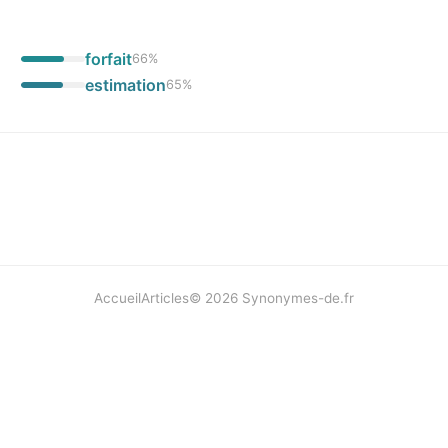
forfait
66
%
estimation
65
%
Accueil
Articles
©
2026
Synonymes-de.fr