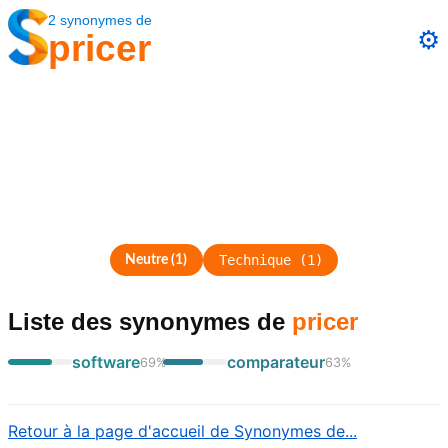
2
synonymes
de
⚙️
pricer
Technique
(
1
)
Neutre
(
1
)
Liste des synonymes
de
pricer
software
comparateur
69
%
63
%
Retour à la page d'accueil de Synonymes de...