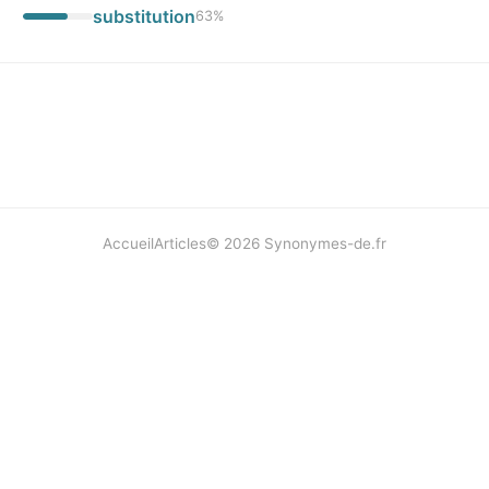
substitution
63
%
Accueil
Articles
©
2026
Synonymes-de.fr