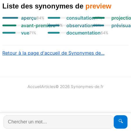
Liste des synonymes
de
preview
aperçu
consultation
projecti
84
%
67
%
avant-première
observation
prévisua
75
%
65
%
vue
documentation
71
%
64
%
Retour à la page d'accueil de Synonymes de...
Accueil
Articles
©
2026
Synonymes-de.fr
🔍