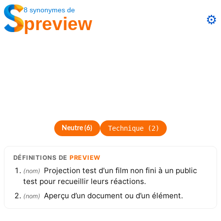
8
synonymes
de
⚙️
preview
Technique
(
2
)
Neutre
(
6
)
DÉFINITIONS
DE
PREVIEW
Projection test d'un film non fini à un public
(
nom
)
test pour recueillir leurs réactions.
Aperçu d’un document ou d’un élément.
(
nom
)