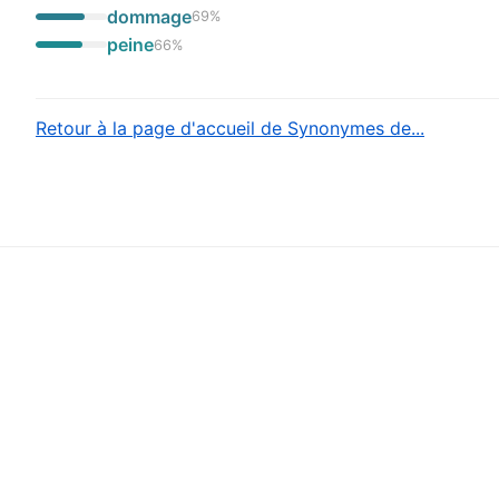
dommage
69
%
peine
66
%
Retour à la page d'accueil de Synonymes de...