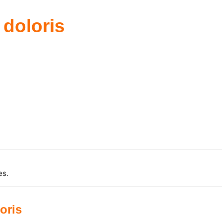
 doloris
es.
oris