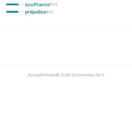
souffrance
65
%
préjudice
64
%
Accueil
Articles
©
2026
Synonymes-de.fr