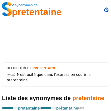
2
synonymes
de
⚙️
pretentaine
DÉFINITION
DE
PRETENTAINE
N’est usité que dans l’expression courir la
(
nom
)
pretentaine.
Liste des synonymes
de
pretentaine
pretantaine
prétantaine
70
%
68
%