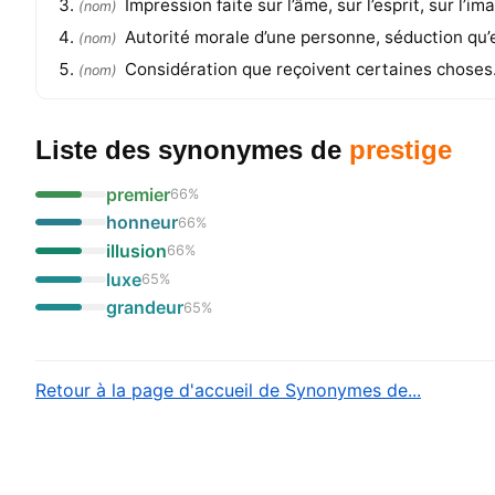
Impression faite sur l’âme, sur l’esprit, sur l’i
(
nom
)
Autorité morale d’une personne, séduction qu’
(
nom
)
Considération que reçoivent certaines choses
(
nom
)
Liste des synonymes
de
prestige
premier
66
%
honneur
66
%
illusion
66
%
luxe
65
%
grandeur
65
%
Retour à la page d'accueil de Synonymes de...