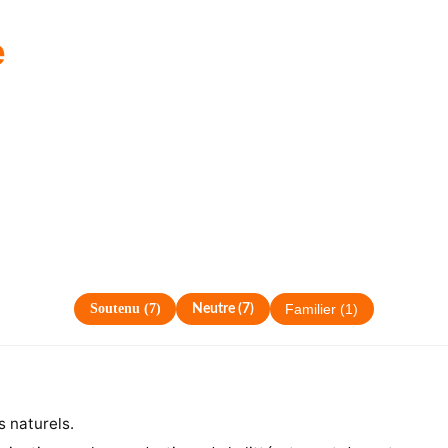
e
Soutenu
(
7
)
Neutre
(
7
)
Familier
(
1
)
s naturels.