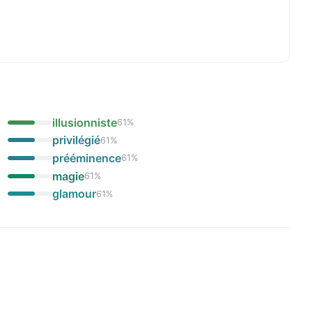
illusionniste
61
%
privilégié
61
%
prééminence
61
%
magie
61
%
glamour
61
%