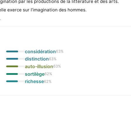
magination par les productions de la littérature et des arts.
elle exerce sur l’imagination des hommes.
.
considération
63
%
distinction
63
%
auto-illusion
63
%
sortilège
62
%
richesse
62
%