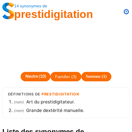
14
synonymes
de
⚙️
prestidigitation
Soutenu
(
1
)
Neutre
(
10
)
Familier
(
3
)
DÉFINITIONS
DE
PRESTIDIGITATION
Art du prestidigitateur.
(
nom
)
Grande dextérité manuelle.
(
nom
)
Liste des synonymes
de