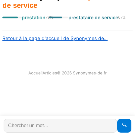
de service
prestation
prestataire de service
79
%
67
%
Retour à la page d'accueil de Synonymes de...
Accueil
Articles
©
2026
Synonymes-de.fr
🔍