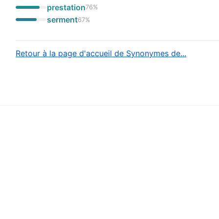
prestation
76
%
serment
67
%
Retour à la page d'accueil de Synonymes de...