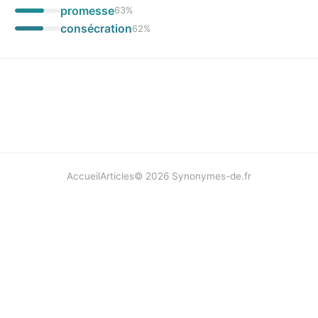
promesse
63
%
consécration
62
%
Accueil
Articles
©
2026
Synonymes-de.fr