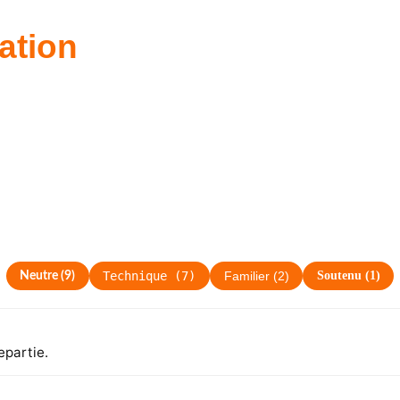
ation
Technique
(
7
)
Soutenu
(
1
)
Neutre
(
9
)
Familier
(
2
)
epartie.