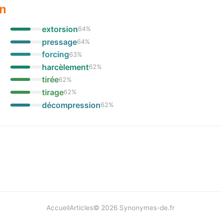
on
extorsion
64
%
pressage
64
%
forcing
63
%
harcèlement
62
%
tirée
62
%
tirage
62
%
décompression
62
%
Accueil
Articles
©
2026
Synonymes-de.fr