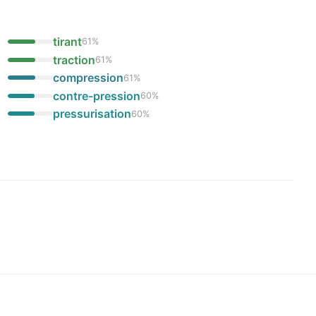
tirant
61
%
traction
61
%
compression
61
%
contre-pression
60
%
pressurisation
60
%