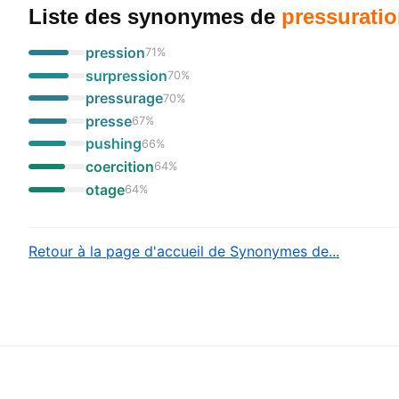
Liste des synonymes
de
pressurati
pression
71
%
surpression
70
%
pressurage
70
%
presse
67
%
pushing
66
%
coercition
64
%
otage
64
%
Retour à la page d'accueil de Synonymes de...