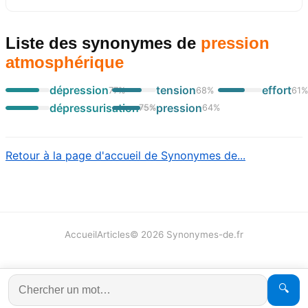
Liste des synonymes
de
pression
atmosphérique
dépression
tension
effort
77
%
68
%
61
dépressurisation
pression
75
%
64
%
Retour à la page d'accueil de Synonymes de...
Accueil
Articles
©
2026
Synonymes-de.fr
🔍