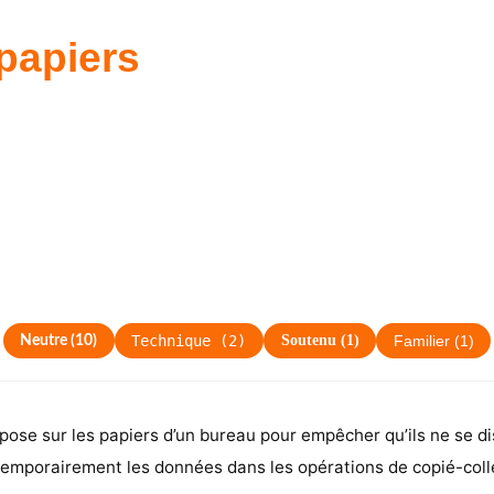
papiers
Technique
(
2
)
Soutenu
(
1
)
Neutre
(
10
)
Familier
(
1
)
n pose sur les papiers d’un bureau pour empêcher qu’ils ne se d
temporairement les données dans les opérations de copié-coll