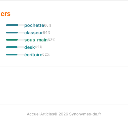
iers
pochette
66
%
classeur
64
%
sous-main
63
%
desk
62
%
écritoire
62
%
Accueil
Articles
©
2026
Synonymes-de.fr