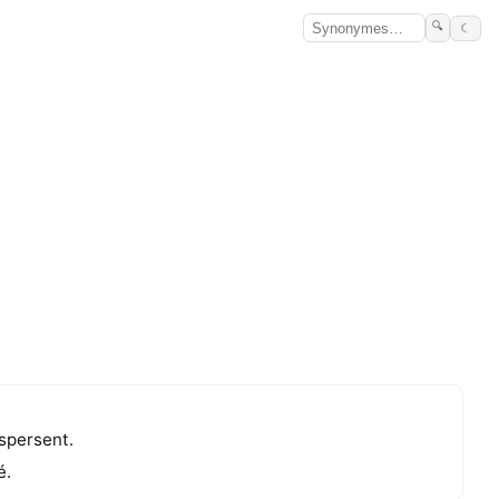
🔍
☾
ispersent.
é.