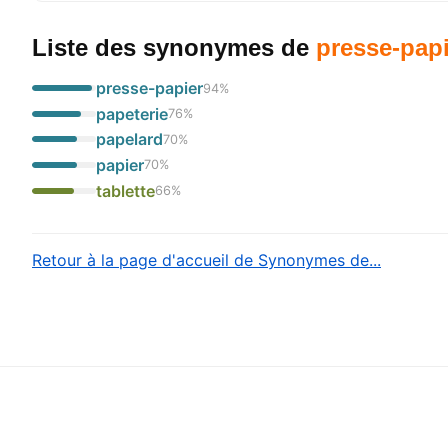
Liste des synonymes
de
presse-pap
presse-papier
94
%
papeterie
76
%
papelard
70
%
papier
70
%
tablette
66
%
Retour à la page d'accueil de Synonymes de...