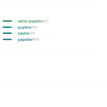
serre-papiers
62
%
pupitre
60
%
cache
60
%
papetier
60
%