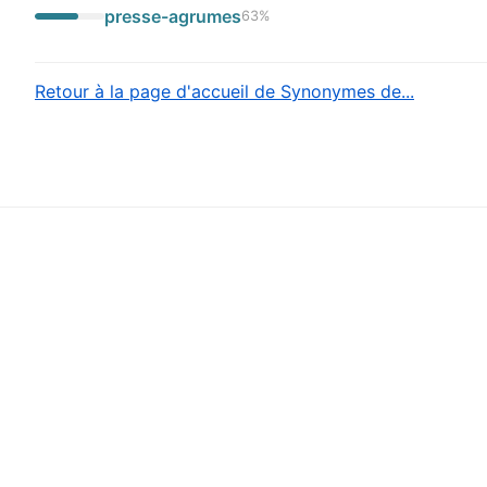
presse-agrumes
63
%
Retour à la page d'accueil de Synonymes de...