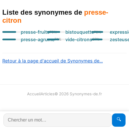
Liste des synonymes
de
presse-
citron
presse-fruits
bistouquette
express
75
%
72
%
presse-agrume
vide-citrons
zesteus
74
%
67
%
Retour à la page d'accueil de Synonymes de...
Accueil
Articles
©
2026
Synonymes-de.fr
🔍