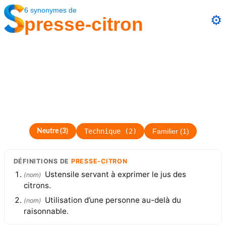
6
synonymes
de
⚙️
presse-citron
Technique
(
2
)
Neutre
(
3
)
Familier
(
1
)
DÉFINITIONS
DE
PRESSE-CITRON
Ustensile servant à exprimer le jus des
(
nom
)
citrons.
Utilisation d’une personne au-delà du
(
nom
)
raisonnable.