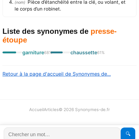
Pièce d’étanchéité entre la clé, ou volant, et
(
nom
)
le corps d’un robinet.
Liste des synonymes
de
presse-
étoupe
garniture
chaussette
68
%
61
%
Retour à la page d'accueil de Synonymes de...
Accueil
Articles
©
2026
Synonymes-de.fr
🔍