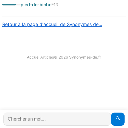
pied-de-biche
74
%
Retour à la page d'accueil de Synonymes de...
Accueil
Articles
©
2026
Synonymes-de.fr
🔍