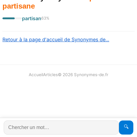
partisane
partisan
63
%
Retour à la page d'accueil de Synonymes de...
Accueil
Articles
©
2026
Synonymes-de.fr
🔍