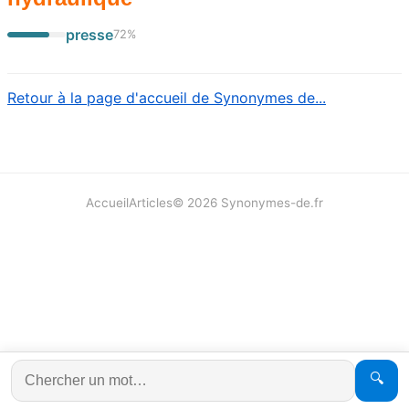
presse
72
%
Retour à la page d'accueil de Synonymes de...
Accueil
Articles
©
2026
Synonymes-de.fr
🔍