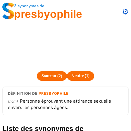
3
synonymes
de
⚙️
presbyophile
Soutenu
(
2
)
Neutre
(
1
)
DÉFINITION
DE
PRESBYOPHILE
Personne éprouvant une attirance sexuelle
(
nom
)
envers les personnes âgées.
Liste des synonymes
de