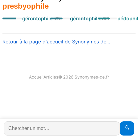
presbyophile
gérontophile
gérontophilie
pédophi
70
%
63
%
Retour à la page d'accueil de Synonymes de...
Accueil
Articles
©
2026
Synonymes-de.fr
🔍