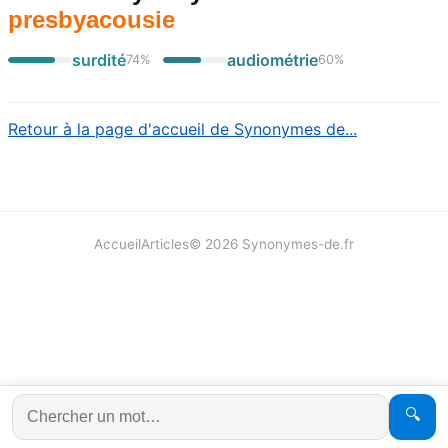
presbyacousie
surdité
audiométrie
74
%
60
%
Retour à la page d'accueil de Synonymes de...
Accueil
Articles
©
2026
Synonymes-de.fr
🔍