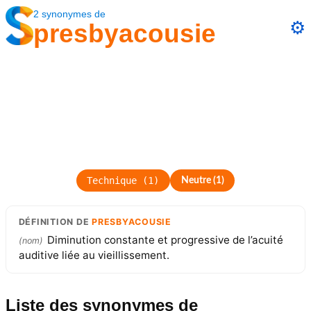
2
synonymes
de
⚙️
presbyacousie
Technique
(
1
)
Neutre
(
1
)
DÉFINITION
DE
PRESBYACOUSIE
Diminution constante et progressive de l’acuité
(
nom
)
auditive liée au vieillissement.
Liste des synonymes
de