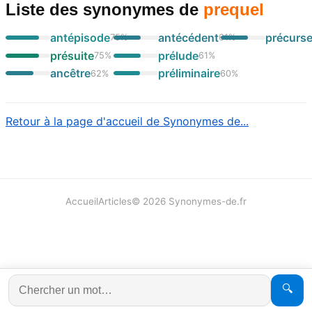
Liste des synonymes
de
prequel
antépisode
antécédent
précurs
75
%
61
%
présuite
prélude
75
%
61
%
ancêtre
préliminaire
62
%
60
%
Retour à la page d'accueil de Synonymes de...
Accueil
Articles
©
2026
Synonymes-de.fr
🔍