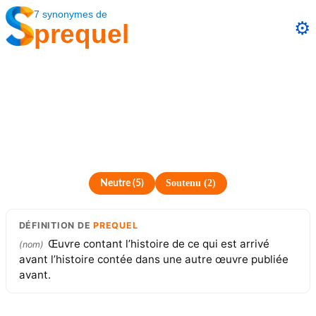
7
synonymes
de
⚙️
prequel
Soutenu
(
2
)
Neutre
(
5
)
DÉFINITION
DE
PREQUEL
Œuvre contant l’histoire de ce qui est arrivé
(
nom
)
avant l’histoire contée dans une autre œuvre publiée
avant.