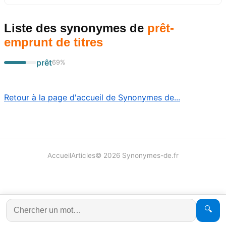
Liste des synonymes
de
prêt-
emprunt de titres
prêt
69
%
Retour à la page d'accueil de Synonymes de...
Accueil
Articles
©
2026
Synonymes-de.fr
🔍