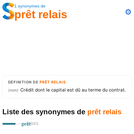
1
synonymes
de
⚙️
prêt relais
DÉFINITION
DE
PRÊT RELAIS
Crédit dont le capital est dû au terme du contrat.
(
nom
)
Liste des synonymes
de
prêt relais
prêt
69
%