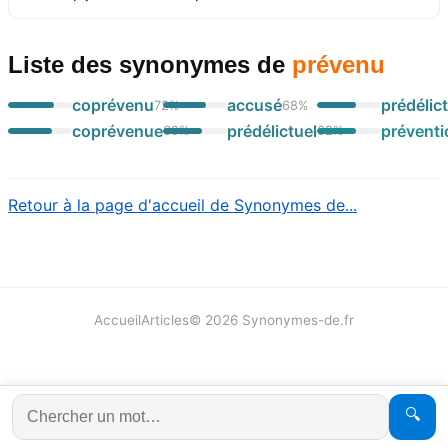
Liste des synonymes
de
prévenu
coprévenu
accusé
prédélict
72
%
68
%
coprévenue
prédélictuel
préventi
69
%
62
%
Retour à la page d'accueil de Synonymes de...
Accueil
Articles
©
2026
Synonymes-de.fr
🔍