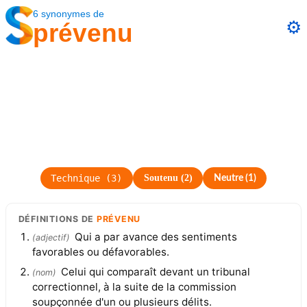
6
synonymes
de
⚙️
prévenu
Technique
(
3
)
Soutenu
(
2
)
Neutre
(
1
)
DÉFINITIONS
DE
PRÉVENU
Qui a par avance des sentiments
(
adjectif
)
favorables ou défavorables.
Celui qui comparaît devant un tribunal
(
nom
)
correctionnel, à la suite de la commission
soupçonnée d'un ou plusieurs délits.