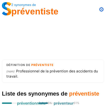
2
synonymes
de
⚙️
préventiste
DÉFINITION
DE
PRÉVENTISTE
Professionnel de la prévention des accidents du
(
nom
)
travail.
Liste des synonymes
de
préventiste
préventionniste
préventeur
66
%
61
%